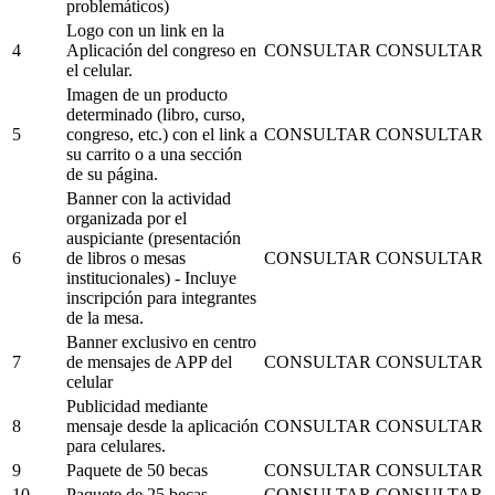
problemáticos)
Logo con un link en la
4
Aplicación del congreso en
CONSULTAR
CONSULTAR
el celular.
Imagen de un producto
determinado (libro, curso,
5
congreso, etc.) con el link a
CONSULTAR
CONSULTAR
su carrito o a una sección
de su página.
Banner con la actividad
organizada por el
auspiciante (presentación
6
de libros o mesas
CONSULTAR
CONSULTAR
institucionales) - Incluye
inscripción para integrantes
de la mesa.
Banner exclusivo en centro
7
de mensajes de APP del
CONSULTAR
CONSULTAR
celular
Publicidad mediante
8
mensaje desde la aplicación
CONSULTAR
CONSULTAR
para celulares.
9
Paquete de 50 becas
CONSULTAR
CONSULTAR
10
Paquete de 25 becas
CONSULTAR
CONSULTAR